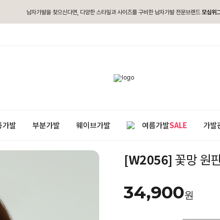
남자가발을 찾으신다면, 다양한 스타일과 사이즈를 구비한 남자가발 전문브랜드
모심위
통가발
부분가발
웨이브가발
여름가발
SALE
가발
[W2056]
꽃망 원핀
34,900
원