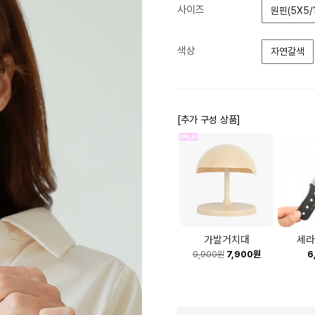
사이즈
원핀(5X5/
색상
자연갈색
[추가 구성 상품]
가발거치대
세라
7,900원
6
9,900원