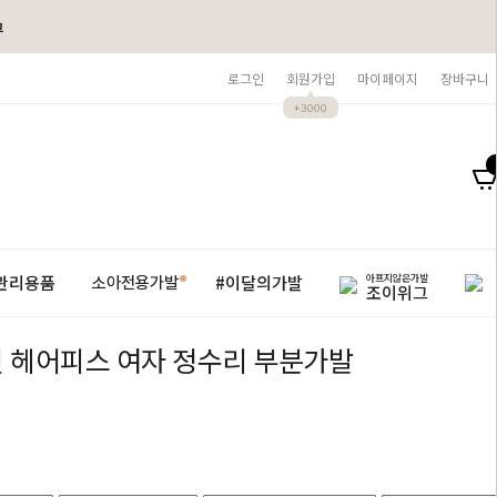
그
로그인
회원가입
마이페이지
장바구니
+3000
아프지않은가발
관리용품
#이달의가발
소아전용가발
조이위그
 헤어피스 여자 정수리 부분가발