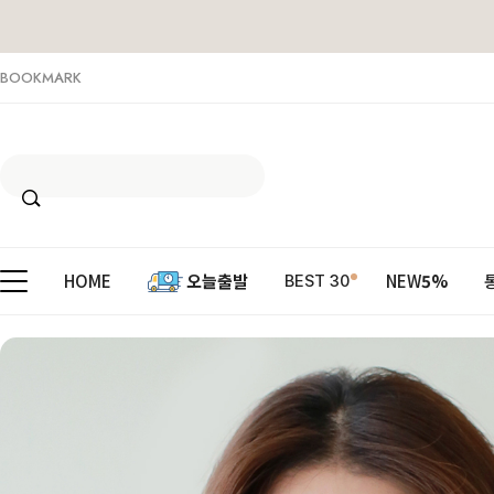
BOOKMARK
HOME
오늘출발
NEW
5%
BEST 30