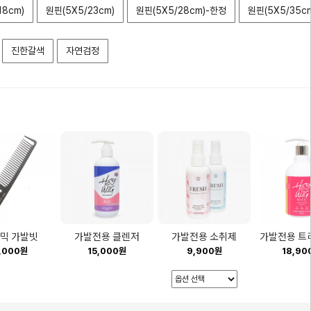
18cm)
원핀(5X5/23cm)
원핀(5X5/28cm)-한정
원핀(5X5/35c
진한갈색
자연검정
믹 가발빗
가발전용 클렌저
가발전용 소취제
가발전용 트
,000원
15,000원
9,900원
18,90