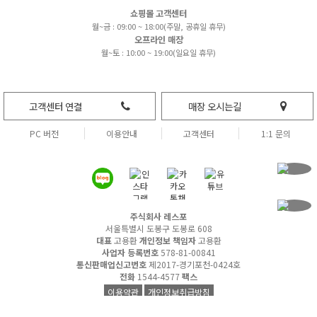
쇼핑몰 고객센터
월~금 : 09:00 ~ 18:00(주말, 공휴일 휴무)
오프라인 매장
월~토 : 10:00 ~ 19:00(일요일 휴무)
고객센터 연결
매장 오시는길
PC 버전
이용안내
고객센터
1:1 문의
주식회사 레스포
서울특별시 도봉구 도봉로 608
대표
고용환
개인정보 책임자
고용환
사업자 등록번호
578-81-00841
통신판매업신고번호
제2017-경기포천-0424호
전화
1544-4577
팩스
이용약관
개인정보취급방침
여우가발 © All rights reserved.