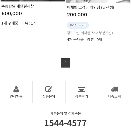
주동란님 개인결제창
이채민 고객님 개인창 (일산점)
600,000
200,000
1개 구매중
리뷰 : 1개
WIG SIZE
정기가발 세척권(자사 부분가발)
4개 구매중
리뷰 : 0개
1
인재채용
상품문의
상품후기
배송조회
제품문의 및 전화주문
1544-4577