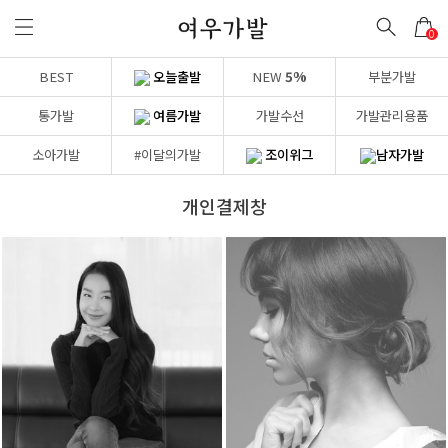
0
BEST
오늘출발
NEW
5%
부분가발
통가발
여름가발
가발수선
가발관리용품
소아가발
#이달의가발
조이위그
남자가발
개인결제창