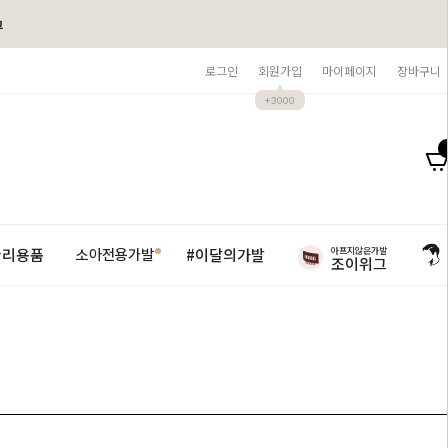
그
로그인
회원가입
마이페이지
장바구니
+3000
아프지않은가발
관리용품
#이달의가발
소아전용가발
조이위그