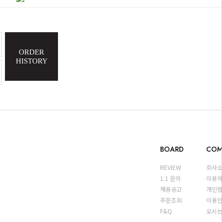
ORDER
HISTORY
BOARD
COM
REVIEW
회사
1:1 문의
이용
채용공고
개인
주문조회
이용
F&Q
오시