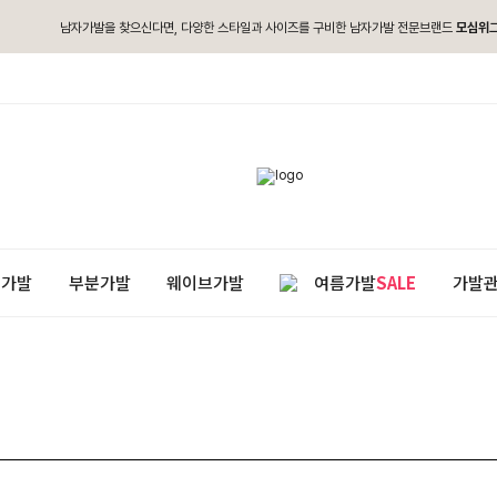
남자가발을 찾으신다면, 다양한 스타일과 사이즈를 구비한 남자가발 전문브랜드
모심위
통가발
부분가발
웨이브가발
여름가발
SALE
가발