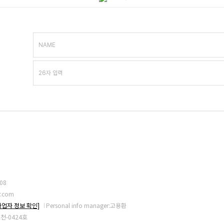
NAME
08
r.com
사업자 정보 확인]
Personal info manager:고용환
기포천-0424호