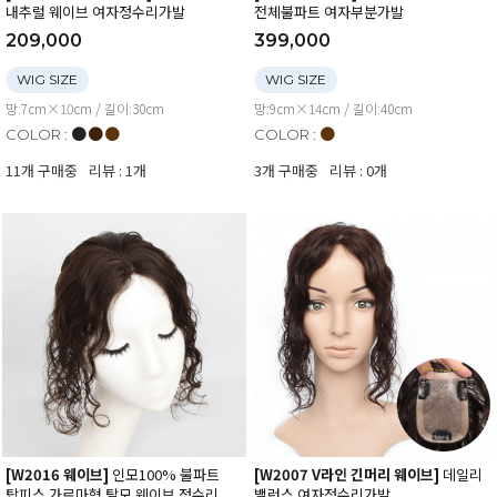
내추럴 웨이브 여자정수리가발
전체불파트 여자부분가발
209,000
399,000
WIG SIZE
WIG SIZE
망:7cm×10cm / 길이:30cm
망:9cm×14cm / 길이:40cm
●
●
●
●
COLOR :
COLOR :
11개 구매중
리뷰 : 1개
3개 구매중
리뷰 : 0개
[W2016 웨이브]
인모100% 불파트
[W2007 V라인 긴머리 웨이브]
데일리
탑피스 가르마형 탈모 웨이브 정수리
밸런스 여자정수리가발