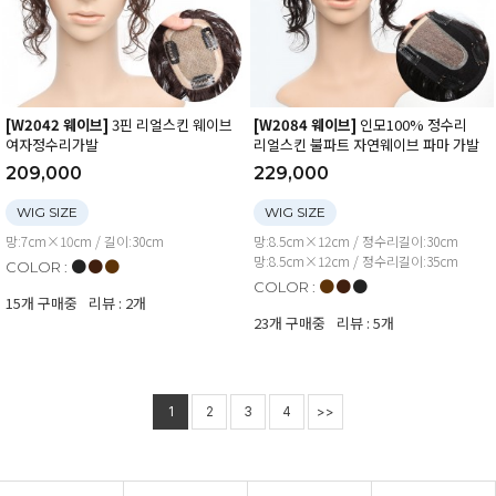
[W2042 웨이브]
3핀 리얼스킨 웨이브
[W2084 웨이브]
인모100% 정수리
여자정수리가발
리얼스킨 불파트 자연웨이브 파마 가발
209,000
229,000
WIG SIZE
WIG SIZE
망:7cm×10cm / 길이:30cm
망:8.5cm×12cm / 정수리길이:30cm
망:8.5cm×12cm / 정수리길이:35cm
●
●
●
COLOR :
●
●
●
COLOR :
15개 구매중
리뷰 : 2개
23개 구매중
리뷰 : 5개
1
2
3
4
>>