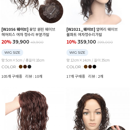
[W2056 웨이브]
꽃망 원핀 웨이브
[W2021_웨이브]
앞머리 웨이브
헤어피스 여자 정수리 부분가발
불파트 여자정수리가발
20%
10%
39,900
359,100
49,900
399,000
WIG SIZE
WIG SIZE
망:5cm×5cm / 총길이:18cm
망:12cm×14cm / 길이:35cm
●
●
●
●
●
●
COLOR :
COLOR :
105개 구매중
리뷰 : 10개
17개 구매중
리뷰 : 2개