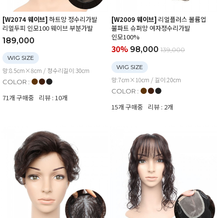
[W2074 웨이브]
하트망 정수리가발
[W2009 웨이브]
리얼플러스 볼륨업
리얼두피 인모100 웨이브 부분가발
불파트 슈퍼망 여자정수리가발
인모100%
189,000
30%
98,000
139,000
WIG SIZE
WIG SIZE
망:8.5cm×8cm / 정수리길이:30cm
망:7cm×10cm / 길이:20cm
●
●
●
COLOR :
●
●
●
COLOR :
71개 구매중
리뷰 : 10개
15개 구매중
리뷰 : 2개