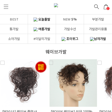
0
BEST
오늘출발
NEW
5%
부분가발
통가발
여름가발
가발수선
가발관리용품
소아가발
#이달의가발
조이위그
남자가발
웨이브가발
Prev
[W3015] 웨이브 줄망사
[W2006 웨이브] 인모 100%
[W203