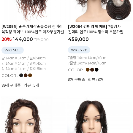
[W2095]
★특가제작★물결펌 긴머리
[W2064 긴머리 웨이브]
7줄망사
육각망 웨이브 100%인모 여자부분가발
긴머리 인모100% 정수리 부분가발
20%
144,000
459,000
179,000
WIG SIZE
WIG SIZE
7줄망:14cmx14cm/40cm
망:14cm×14cm / 길이:40cm
7줄망:14cmx14cm/45cm
망:14cm×14cm / 길이:45cm
망:14cm×14cm / 길이:50cm
●
●
●
COLOR :
●
●
●
COLOR :
8개 구매중
리뷰 : 0개
89개 구매중
리뷰 : 5개