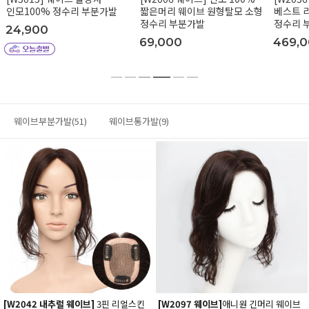
인모100% 정수리 부분가발
짧은머리 웨이브 원형탈모 소형
베스트 
정수리 부분가발
정수리 
24,900
69,000
469,
웨이브부분가발(51)
웨이브통가발(9)
[W2042 내추럴 웨이브]
3핀 리얼스킨
[W2097 웨이브]
애니원 긴머리 웨이브