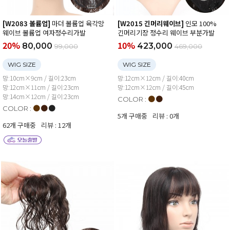
[W2083 볼륨업]
마더 볼륨업 육각망
[W2015 긴머리웨이브]
인모 100%
웨이브 볼륨업 여자정수리가발
긴머리기장 정수리 웨이브 부분가발
20%
10%
80,000
423,000
99,000
469,000
WIG SIZE
WIG SIZE
망:10cm×9cm / 길이:23cm
망:12cm×12cm / 길이:40cm
망:12cm×11cm / 길이:23cm
망:12cm×12cm / 길이:45cm
망:14cm×12cm / 길이:23cm
●
●
COLOR :
●
●
●
COLOR :
5개 구매중
리뷰 : 0개
62개 구매중
리뷰 : 12개