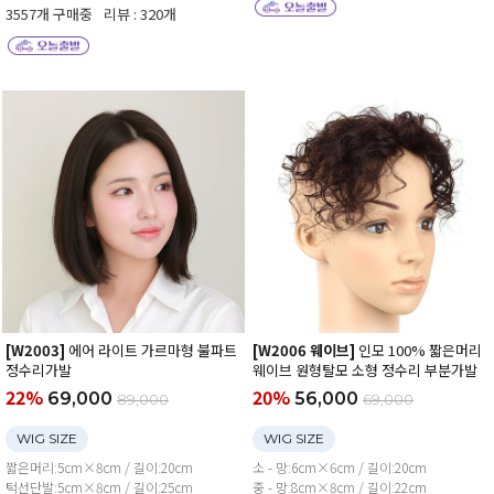
3557개 구매중
리뷰 : 320개
[W2003]
에어 라이트 가르마형 불파트
[W2006 웨이브]
인모 100% 짧은머리
정수리가발
웨이브 원형탈모 소형 정수리 부분가발
22%
20%
69,000
56,000
89,000
69,000
WIG SIZE
WIG SIZE
짧은머리:5cm×8cm / 길이:20cm
소 - 망:6cm×6cm / 길이:20cm
턱선단발:5cm×8cm / 길이:25cm
중 - 망:8cm×8cm / 길이:22cm