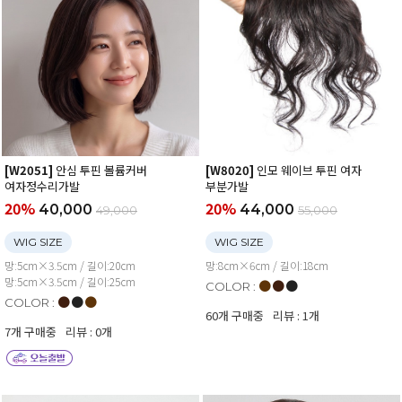
[W2051]
안심 투핀 볼륨커버
[W8020]
인모 웨이브 투핀 여자
여자정수리가발
부분가발
20%
20%
40,000
44,000
49,000
55,000
WIG SIZE
WIG SIZE
망:5cm×3.5cm / 길이:20cm
망:8cm×6cm / 길이:18cm
망:5cm×3.5cm / 길이:25cm
●
●
●
COLOR :
●
●
●
COLOR :
60개 구매중
리뷰 : 1개
7개 구매중
리뷰 : 0개