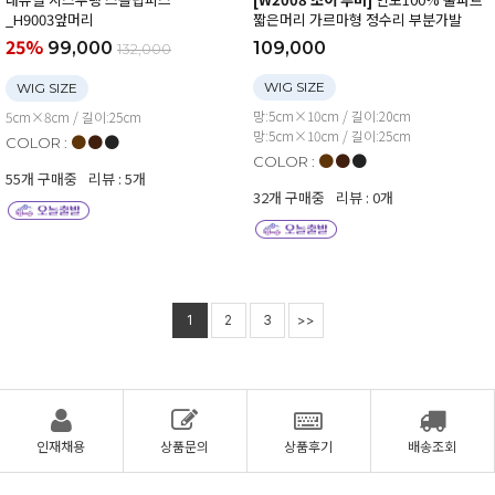
_H9003앞머리
짧은머리 가르마형 정수리 부분가발
25%
99,000
109,000
132,000
WIG SIZE
WIG SIZE
망:5cm×10cm / 길이:20cm
5cm×8cm / 길이:25cm
망:5cm×10cm / 길이:25cm
●
●
●
COLOR :
●
●
●
COLOR :
55개 구매중
리뷰 : 5개
32개 구매중
리뷰 : 0개
1
2
3
>>
인재채용
상품문의
상품후기
배송조회