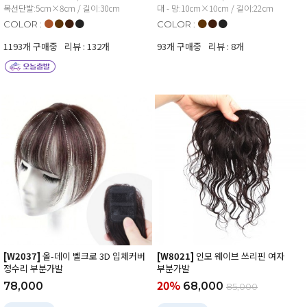
목선단발:5cm×8cm / 길이:30cm
대 - 망:10cm×10cm / 길이:22cm
●
●
●
●
●
●
●
COLOR :
COLOR :
1193개 구매중
리뷰 : 132개
93개 구매중
리뷰 : 8개
[W2037]
올-데이 벨크로 3D 입체커버
[W8021]
인모 웨이브 쓰리핀 여자
정수리 부분가발
부분가발
20%
78,000
68,000
85,000