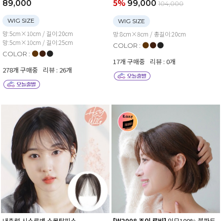
5%
89,000
99,000
104,000
WIG SIZE
WIG SIZE
망:5cm×10cm / 길이:20cm
망:8cm×8cm / 총길이:20cm
망:5cm×10cm / 길이:25cm
●
●
●
COLOR :
●
●
●
COLOR :
17개 구매중
리뷰 : 0개
278개 구매중
리뷰 : 26개
내츄럴 시스루뱅 스몰탑피스
[W2008 조이 루비]
인모100% 불파트