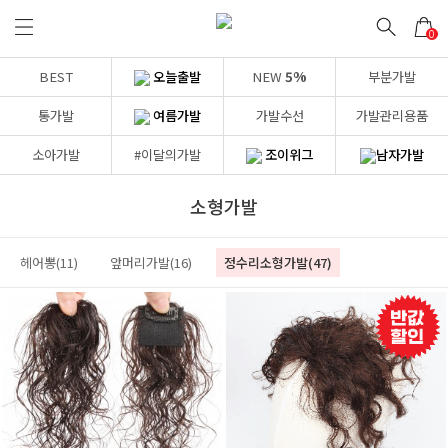
0
BEST
오늘출발
NEW
5%
부분가발
통가발
여름가발
가발수선
가발관리용품
소아가발
#이달의가발
조이위그
남자가발
소형가발
헤어뽕(11)
앞머리가발(16)
정수리소형가발(47)