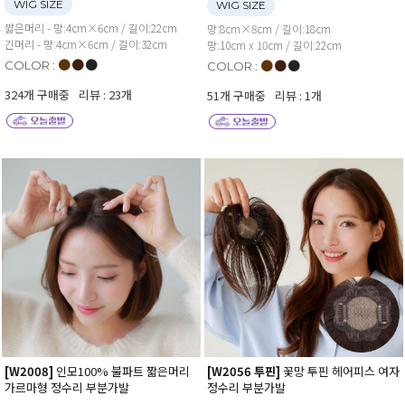
WIG SIZE
WIG SIZE
짧은머리 - 망:4cm×6cm / 길이:22cm
망:8cm×8cm / 길이:18cm
긴머리 - 망:4cm×6cm / 길이:32cm
망:10cm x 10cm / 길이:22cm
●
●
●
●
●
●
COLOR :
COLOR :
324개 구매중
리뷰 : 23개
51개 구매중
리뷰 : 1개
[W2008]
인모100% 불파트 짧은머리
[W2056 투핀]
꽃망 투핀 헤어피스 여자
가르마형 정수리 부분가발
정수리 부분가발