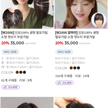
[W2006]
인모100% 원형 탈모가발
[W2006 앞머리]
인모100% 원형
소형 정수리 부분가발
탈모가발 소형 정수리 부분가발
20%
20%
35,000
35,000
43,000
43,000
WIG SIZE
WIG SIZE
소 - 망:6cm×6cm / 길이:20cm
6cm×6cm / 길이:20cm
중 - 망:8cm×8cm / 길이:25cm
6cm×6cm / 길이:25cm
대 - 망:10cm×10cm / 길이:22cm
●
●
●
COLOR :
●
●
●
COLOR :
330개 구매중
리뷰 : 34개
81개 구매중
리뷰 : 9개