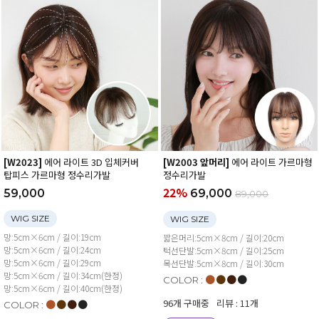
[W2023]
에어 라이트 3D 입체커버
[W2003 앞머리]
에어 라이트 가르마형
탑피스 가르마형 정수리가발
정수리가발
22%
59,000
69,000
89,000
WIG SIZE
WIG SIZE
망:5cm×6cm / 길이:19cm
짧은머리:5cm×8cm / 길이:20cm
망:5cm×6cm / 길이:24cm
턱선단발:5cm×8cm / 길이:25cm
망:5cm×6cm / 길이:29cm
목선단발:5cm×8cm / 길이:30cm
망:5cm×6cm / 길이:34cm(한정)
●
●
●
●
COLOR :
망:5cm×6cm / 길이:40cm(한정)
96개 구매중
리뷰 : 11개
●
●
●
●
COLOR :