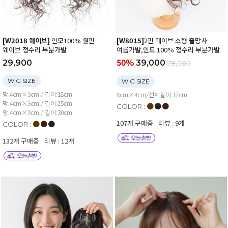
[W2018 웨이브]
인모100% 원핀
[W8015]
2핀 웨이브 소형 줄망사
웨이브 정수리 부분가발
여름가발,인모 100% 정수리 부분가발
50%
29,900
39,000
78,000
WIG SIZE
WIG SIZE
망:4cm×3cm / 길이:18cm
8cm×4cm/전체길이 17cm
망:4cm×3cm / 길이:25cm
●
●
●
COLOR :
망:4cm×3cm / 길이:30cm
107개 구매중
리뷰 : 9개
●
●
●
COLOR :
132개 구매중
리뷰 : 12개