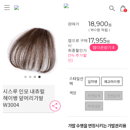
0
18,900
판매가
원
( 180원 적립 )
17,955
앱으로 구매
원
시
앱다운받기
Prev
Next
최종할인가
(5% 추가할
인)
스타일선
일자뱅
애교머리뱅
택
시스루 인모 내츄럴
색상
자연갈색
진한갈색
헤이뱅 앞머리가발
W3004
자연검정
가발 수명을 연장시키는 가발관리용