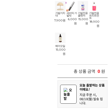
품
!
가발거치
세라믹 가
가발전용
가발전용
대
발빗
클렌저
트리트먼
트
6,000
15,000
7,900
원
18,900
원
원
원
헤어오일
15,000
원
0
총 상품 금액
원
오늘 출발하는 상품
이에요
!
오
늘출
지금 주문 시,
발
08/10(월) 발송 됩
니다.