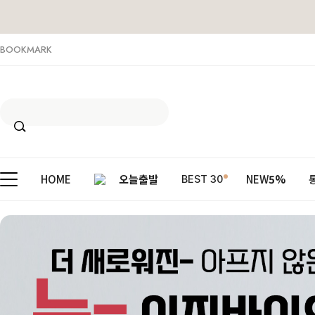
BOOKMARK
HOME
오늘출발
NEW
5%
BEST 30