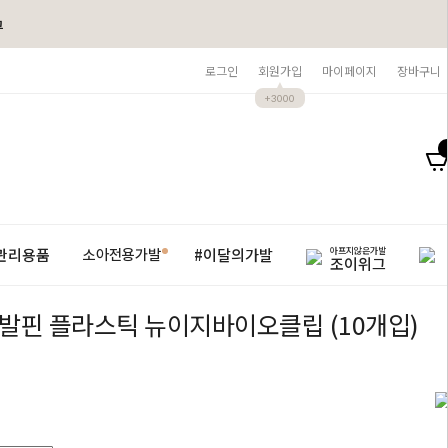
그
로그인
회원가입
마이페이지
장바구니
+3000
아프지않은가발
관리용품
#이달의가발
소아전용가발
조이위그
발핀 플라스틱 뉴이지바이오클립 (10개입)