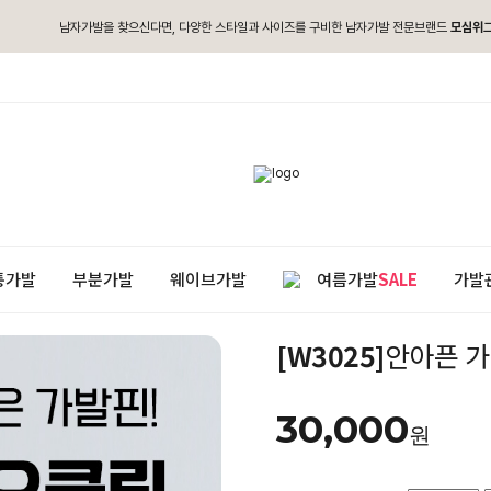
남자가발을 찾으신다면, 다양한 스타일과 사이즈를 구비한 남자가발 전문브랜드
모심위
통가발
부분가발
웨이브가발
여름가발
SALE
가발
[W3025]
안아픈 가
30,000
원