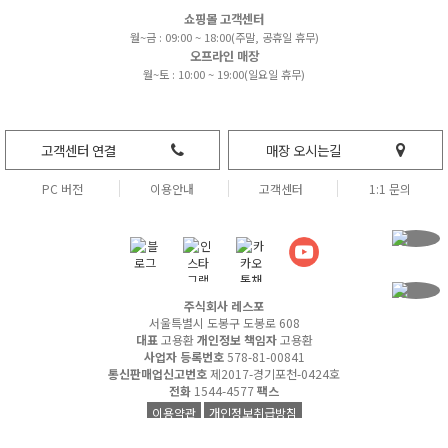
쇼핑몰 고객센터
월~금 : 09:00 ~ 18:00(주말, 공휴일 휴무)
오프라인 매장
월~토 : 10:00 ~ 19:00(일요일 휴무)
고객센터 연결
매장 오시는길
PC 버전
이용안내
고객센터
1:1 문의
주식회사 레스포
서울특별시 도봉구 도봉로 608
대표
고용환
개인정보 책임자
고용환
사업자 등록번호
578-81-00841
통신판매업신고번호
제2017-경기포천-0424호
전화
1544-4577
팩스
이용약관
개인정보취급방침
여우가발 © All rights reserved.