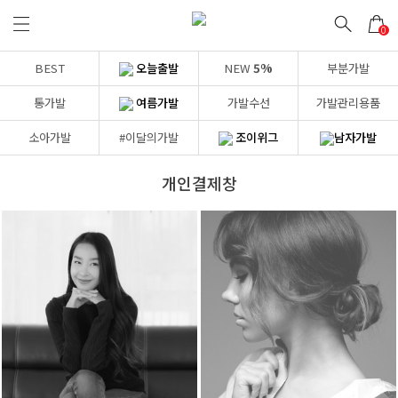
0
BEST
오늘출발
NEW
5%
부분가발
통가발
여름가발
가발수선
가발관리용품
소아가발
#이달의가발
조이위그
남자가발
개인결제창