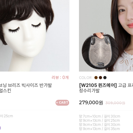
COLOR :
리뷰 : 0개
●
●
●
브닝 브리즈 빅사이즈 반가발
[W2105 퀸즈에어]
고급 프
리얼스킨
정수리가발
279,000원
+ CART
309,000원
길이:25cm
망:7cm×10cm / 길이:30cm
망:9cm×13cm / 길이:25cm
망:9cm×13cm / 길이:30cm
망:9cm×13cm / 길이:35cm