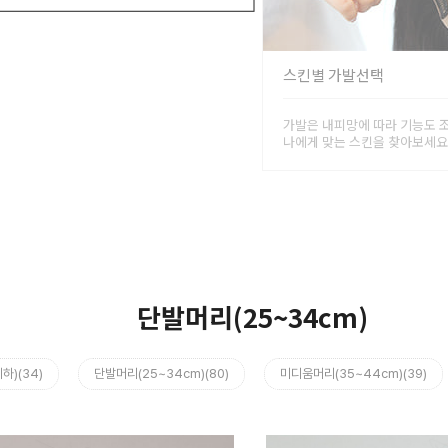
스킨별 가발선택
가발은 내피망에 따라 기능도 
나에게 맞는 스킨을 찾아보세요
단발머리(25~34cm)
하)(34)
단발머리(25~34cm)(80)
미디움머리(35~44cm)(39)