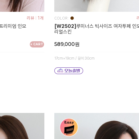
COLOR :
리뷰 : 1개
●
리
프리미엄 인모
[W2502]
루미너스 빅사이즈 여자투페 인모
리얼스킨
589,000원
+ CART
17cm×19cm / 길이:30cm