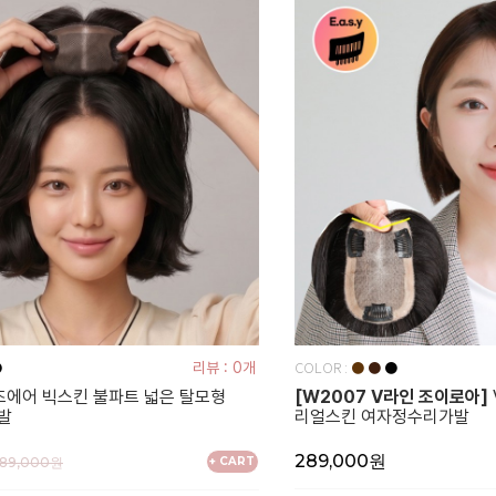
COLOR :
●
리뷰 : 0개
●
●
●
에어 빅스킨 불파트 넓은 탈모형
[W2007 V라인 조이로아]
발
리얼스킨 여자정수리가발
289,000원
589,000원
+ CART