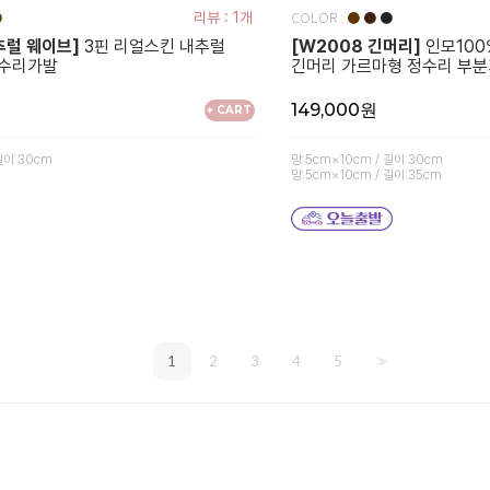
COLOR :
●
리뷰 : 1개
●
●
●
추럴 웨이브]
3핀 리얼스킨 내추럴
[W2008 긴머리]
인모100
정수리가발
긴머리 가르마형 정수리 부
149,000원
+ CART
길이:30cm
망:5cm×10cm / 길이:30cm
망:5cm×10cm / 길이:35cm
1
2
3
4
5
>>