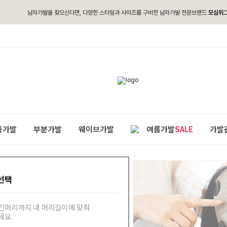
남자가발을 찾으신다면, 다양한 스타일과 사이즈를 구비한 남자가발 전문브랜드
모심위
통가발
부분가발
웨이브가발
여름가발
SALE
가발
선택
긴머리까지 내 머리길이에 맞춰
세요.