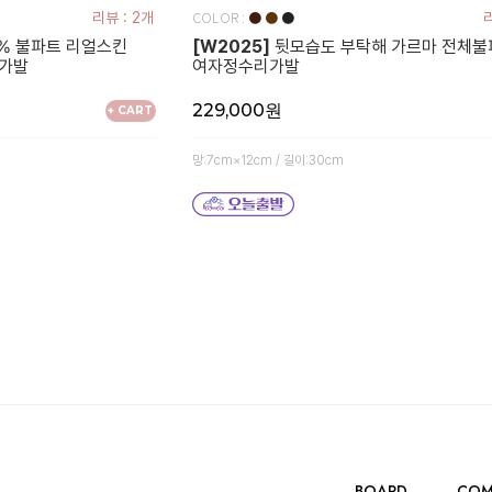
COLOR :
리뷰 : 2개
●
●
●
리
% 불파트 리얼스킨
[W2025]
뒷모습도 부탁해 가르마 전체불
분가발
여자정수리가발
229,000원
+ CART
망:7cm×12cm / 길이:30cm
BOARD
COM