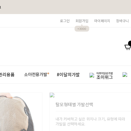
그
로그인
회원가입
마이페이지
장바구니
+3000
아프지않은가발
관리용품
#이달의가발
소아전용가발
조이위그
탈모형태별 가발선택
내가 커버하고 싶은 위치나 크기, 유형에 따라
가발을 선택하세요.