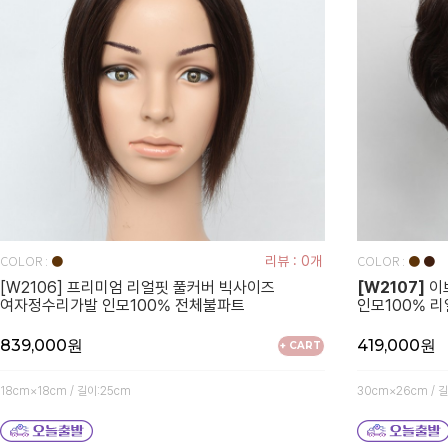
COLOR :
COLOR :
●
리뷰 : 0개
●
●
[W2106] 프리미엄 리얼핏 풀커버 빅사이즈
[W2107]
이
여자정수리가발 인모100% 전체불파트
인모100% 
839,000원
419,000원
+ CART
18cm×18cm / 길이:25cm
30cm×26cm / 