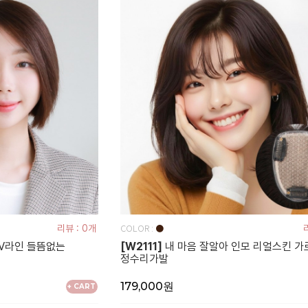
COLOR :
리뷰 : 0개
●
V라인 들뜸없는
[W2111]
내 마음 잘알아 인모 리얼스킨 가
정수리가발
179,000원
+ CART