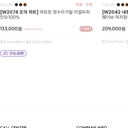
COLOR :
COLOR :
●
●
●
리뷰 : 9개
●
●
[W2074 조이 하트]
하트망 정수리가발 리얼두피
[W2042 내
인모100%
웨이브 여자
133,000원
209,000원
189,000원
+ CART
망:7cm×10cm / 
망:8.5cm×8cm / 길이:30cm /25cm
CALL CENTER
COMPANY INFO