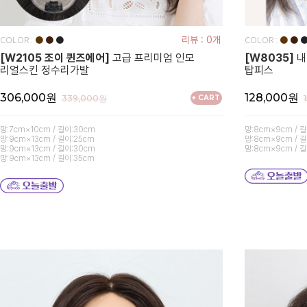
COLOR :
COLOR :
●
●
●
리뷰 : 0개
●
●
[W2105 조이 퀸즈에어]
고급 프리미엄 인모
[W8035]
내
리얼스킨 정수리가발
탑피스
306,000원
128,000원
339,000원
+ CART
망:7cm×10cm / 길이:30cm
망:8cm×9cm / 
망:9cm×13cm / 길이:25cm
망:8cm×9cm / 
망:9cm×13cm / 길이:30cm
망:8cm×9cm / 
망:9cm×13cm / 길이:35cm