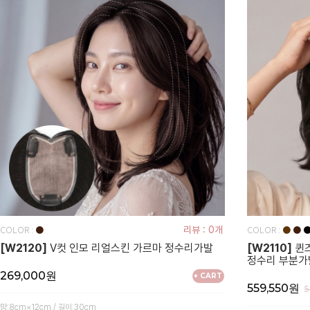
COLOR :
COLOR :
●
리뷰 : 0개
●
●
[W2120]
V컷 인모 리얼스킨 가르마 정수리가발
[W2110]
퀸즈
정수리 부분가
269,000원
+ CART
559,550원
망:8cm×12cm / 길이:30cm