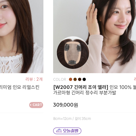
COLOR :
리뷰 : 2개
●
●
●
●
리미엄 인모 리얼스킨
[W2007 긴머리 조이 엘라]
인모 100% 
가르마형 긴머리 정수리 부분가발
309,000원
+ CART
8cm×12cm / 길이:35cm