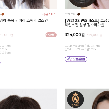
COLOR :
●
●
리뷰 : 0개
●
맘에 쏙쏙 긴머리 소형 리얼스킨
[W2108 퀸즈베스트]
고급 
리얼스킨 원형 정수리가발
324,000원
159,000원
+ CART
359,000원
길이:28cm
망:14cm×13cm / 길이:30cm
길이:33cm
망:14cm×13cm / 길이:35cm
길이:38cm