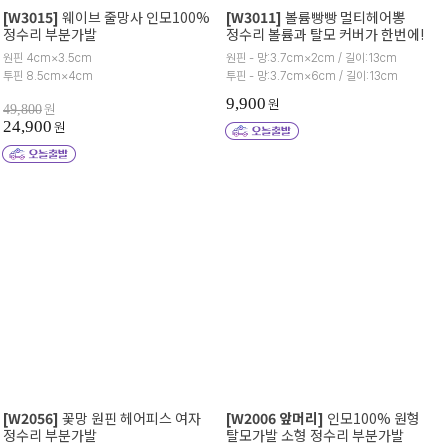
[W3015]
웨이브 줄망사 인모100%
[W3011]
볼륨빵빵 멀티헤어뽕
정수리 부분가발
정수리 볼륨과 탈모 커버가 한번에!
원핀 4cm×3.5cm
원핀 - 망:3.7cm×2cm / 길이:13cm
투핀 8.5cm×4cm
투핀 - 망:3.7cm×6cm / 길이:13cm
9,900
원
원
49,800
24,900
원
[W2056]
꽃망 원핀 헤어피스 여자
[W2006 앞머리]
인모100% 원형
정수리 부분가발
탈모가발 소형 정수리 부분가발