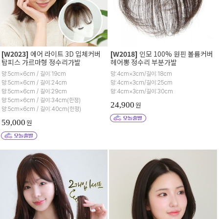
11cm×10~13cm
12cm×11~14cm
13cm×13~15cm
14cm×13~15cm
[W2023]
에어 라이트 3D 입체커버
[W2018]
인모 100% 원핀 볼륨커버
탑피스 가르마형 정수리가발
헤어뽕 정수리 부분가발
15cm×13~17cm
망:5cm×6cm / 길이:19cm
망:4cm×3cm/길이:18cm
망:5cm×6cm / 길이:24cm
망:4cm×3cm/길이:25cm
16cm×16~18cm
망:5cm×6cm / 길이:29cm
망:4cm×3cm/길이:30cm
망:5cm×6cm / 길이:34cm(한정)
17cm×18cm
24,900
원
망:5cm×6cm / 길이:40cm(한정)
18cm×15~20cm
59,000
원
20cm×16~22cm
22cm×23cm