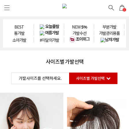
0
오늘출발
BEST
NEW
5%
부분가발
여름가발
통가발
가발수선
가발관리용품
조이위그
남자가발
소아가발
#이달의가발
사이즈별 가발선택
가발사이즈를 선택하세요.
사이즈별 가발선택
소형가발
8cm×8~12cm
9cm×9~14cm
10cm×10~12cm