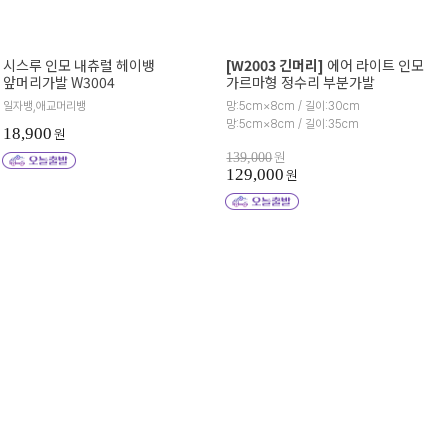
시스루 인모 내츄럴 헤이뱅
[W2003 긴머리]
에어 라이트 인모
앞머리가발 W3004
가르마형 정수리 부분가발
일자뱅,애교머리뱅
망:5cm×8cm / 길이:30cm
망:5cm×8cm / 길이:35cm
18,900
원
원
139,000
129,000
원