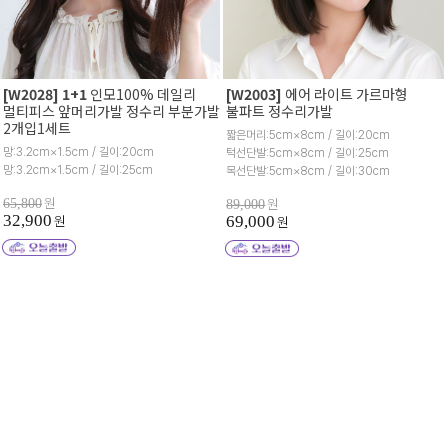
[W2028] 1+1
인모100% 데일리
[W2003]
에어 라이트 가르마형
멀티피스 앞머리가발 정수리 부분가발
불파트 정수리가발
2개입1세트
짧은머리:5cm×8cm / 길이:20cm
망:3.2cm×1.5cm / 길이:20cm
턱선단발:5cm×8cm / 길이:25cm
망:3.2cm×1.5cm / 길이:25cm
목선단발:5cm×8cm / 길이:30cm
원
원
65,800
89,000
32,900
원
69,000
원