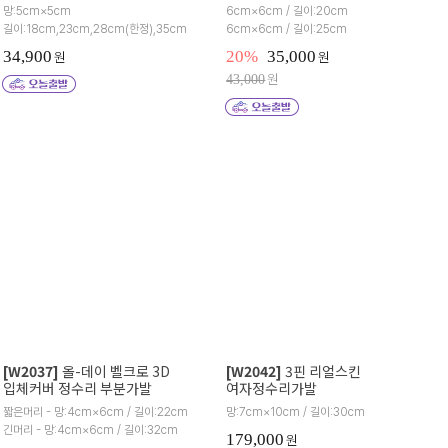
망:5cm×5cm
6cm×6cm / 길이:20cm
길이:18cm,23cm,28cm(한정),35cm
6cm×6cm / 길이:25cm
34,900
원
20%
35,000
원
원
43,000
[W2037]
올-데이 벨크로 3D
[W2042]
3핀 리얼스킨
입체커버 정수리 부분가발
여자정수리가발
짧은머리 - 망:4cm×6cm / 길이:22cm
망:7cm×10cm / 길이:30cm
긴머리 - 망:4cm×6cm / 길이:32cm
179,000
원