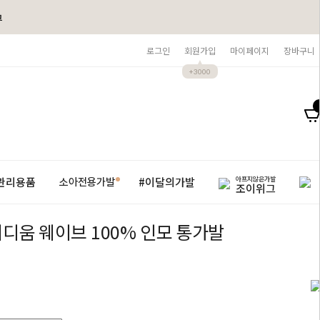
그
로그인
회원가입
마이페이지
장바구니
+3000
아프지않은가발
관리용품
#이달의가발
소아전용가발
조이위그
디움 웨이브 100% 인모 통가발