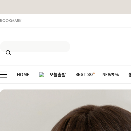
BOOKMARK
HOME
오늘출발
NEW
5%
BEST 30