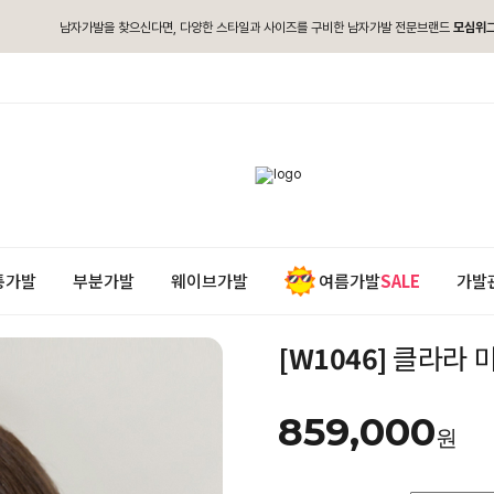
남자가발을 찾으신다면, 다양한 스타일과 사이즈를 구비한 남자가발 전문브랜드
모심위
통가발
부분가발
웨이브가발
여름가발
SALE
가발
[W1046]
클라라 미
859,000
원