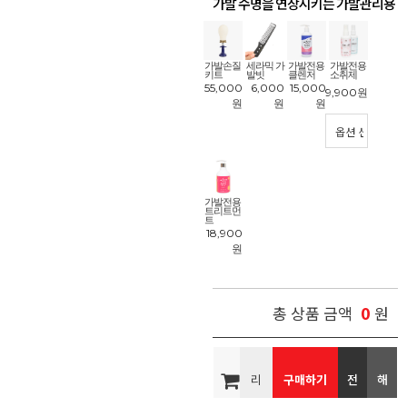
가발 수명을 연장시키는 가발관리용
품
!
가발손질
세라믹 가
가발전용
가발전용
키트
발빗
클렌저
소취제
55,000
6,000
15,000
9,900
원
원
원
원
가발전용
트리트먼
트
18,900
원
0
총 상품 금액
원
리
구매하기
전
해