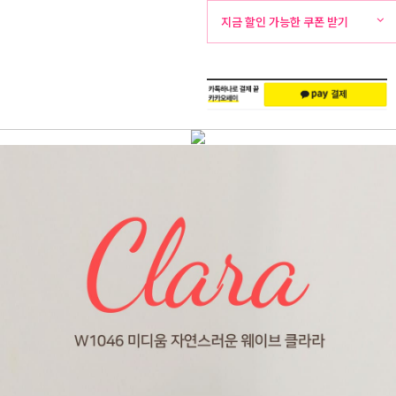
뷰
화
외
지금 할인 가능한 쿠폰 받기
주
배
문
송