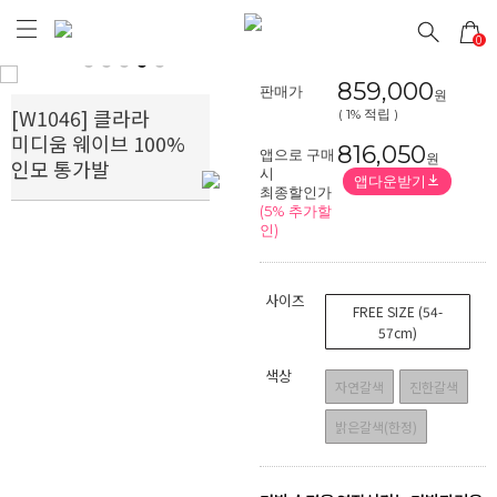
0
Prev
Next
859,000
판매가
원
[W1046] 클라라
( 1% 적립 )
미디움 웨이브 100%
816,050
앱으로 구매
원
인모 통가발
시
앱다운받기
최종할인가
(5% 추가할
인)
사이즈
FREE SIZE (54-
57cm)
색상
자연갈색
진한갈색
밝은갈색(한정)