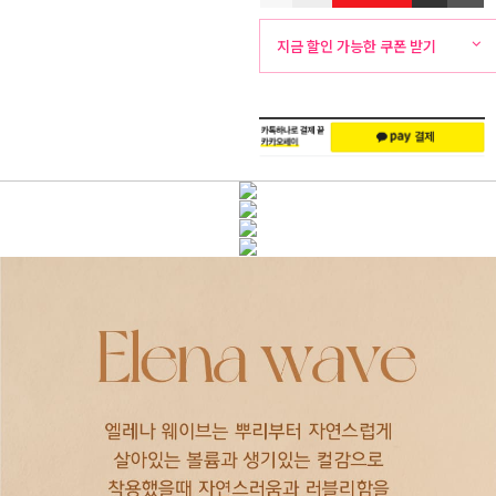
뷰
화
외
지금 할인 가능한 쿠폰 받기
주
배
문
송