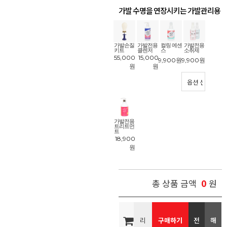
가발 수명을 연장시키는 가발관리용
품
!
가발손질
가발전용
컬링 에센
가발전용
키트
클렌저
스
소취제
55,000
15,000
9,900
원
9,900
원
원
원
가발전용
트리트먼
트
18,900
원
0
총 상품 금액
원
리
구매하기
전
해