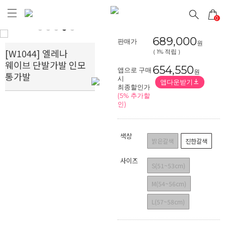
0
Prev
Next
689,000
판매가
원
[W1044] 엘레나
( 1% 적립 )
웨이브 단발가발 인모
654,550
앱으로 구매
원
통가발
시
앱다운받기
최종할인가
(5% 추가할
인)
색상
밝은갈색
진한갈색
사이즈
S(51~53cm)
M(54~56cm)
L(57~58cm)