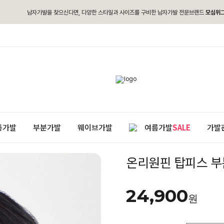
남자가발을 찾으신다면, 다양한 스타일과 사이즈를 구비한 남자가발 전문브랜드
모심위
통가발
부분가발
웨이브가발
여름가발
SALE
가발
온리원핀 탑피스 부
24,900
원