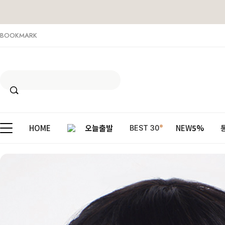
BOOKMARK
HOME
오늘출발
NEW
5%
BEST 30