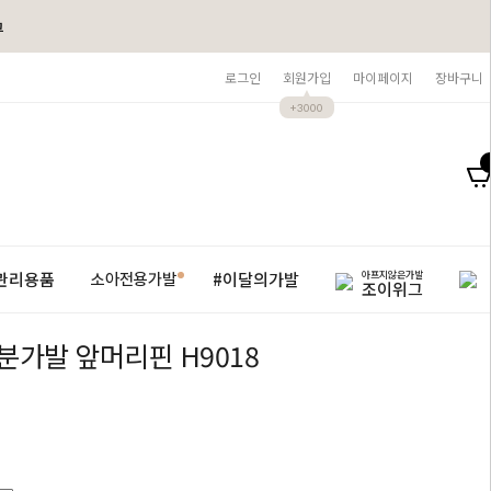
그
로그인
회원가입
마이페이지
장바구니
+3000
아프지않은가발
관리용품
#이달의가발
소아전용가발
조이위그
분가발 앞머리핀 H9018