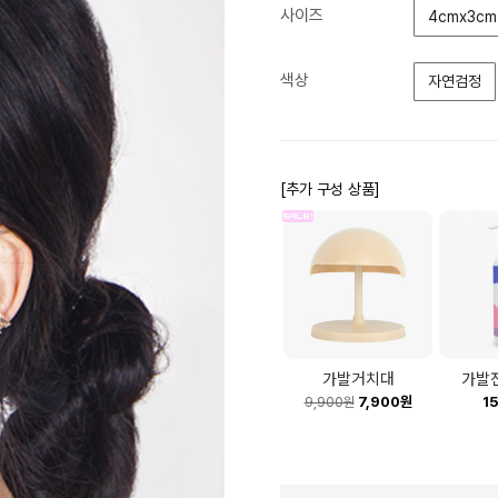
사이즈
4cmx3cm
색상
자연검정
[추가 구성 상품]
가발거치대
가발
7,900원
1
9,900원