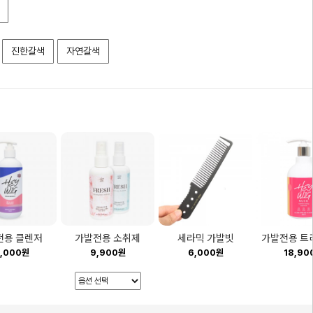
진한갈색
자연갈색
전용 클렌저
가발전용 소취제
세라믹 가발빗
가발전용 트
5,000원
9,900원
6,000원
18,90