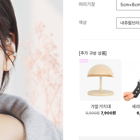
머리기장
5cm×8cm
색상
내츄럴브라
[추가 구성 상품]
가발거치대
세라
7,900원
6
9,900원