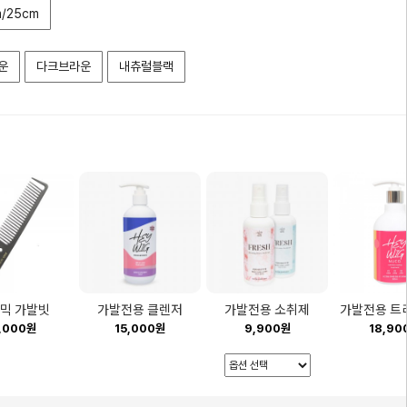
/25cm
운
다크브라운
내츄럴블랙
믹 가발빗
가발전용 클렌저
가발전용 소취제
가발전용 트
,000원
15,000원
9,900원
18,90