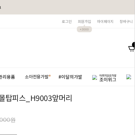
그
로그인
회원가입
마이페이지
장바구니
+3000
아프지않은가발
관리용품
#이달의가발
소아전용가발
조이위그
몰탑피스_H9003앞머리
,000원