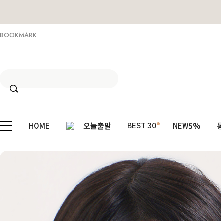
BOOKMARK
HOME
오늘출발
NEW
5%
BEST 30