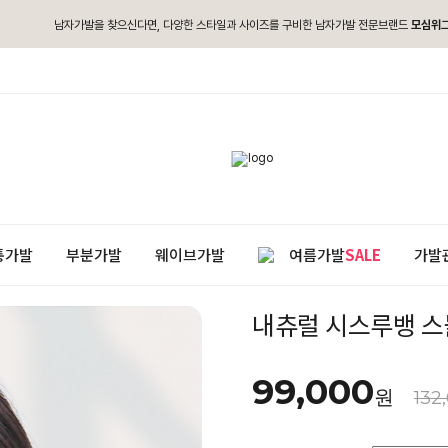
남자가발을 찾으신다면, 다양한 스타일과 사이즈를 구비한 남자가발 전문브랜드
모심위
통가발
부분가발
웨이브가발
여름가발
SALE
가발
내츄럴 시스루뱅 스
99,000
원
132