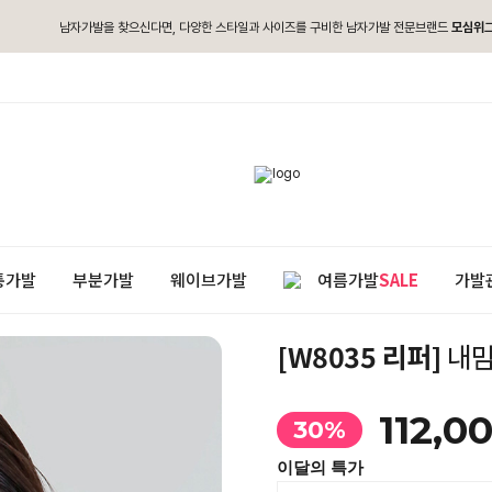
남자가발을 찾으신다면, 다양한 스타일과 사이즈를 구비한 남자가발 전문브랜드
모심위
통가발
부분가발
웨이브가발
여름가발
SALE
가발
[W8035 리퍼]
내맘
112,0
30%
이달의 특가