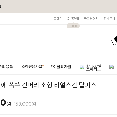
그
로그인
회원가입
마이페이지
장바구니
+3000
아프지않은가발
관리용품
#이달의가발
소아전용가발
조이위그
에 쏙쏙 긴머리 소형 리얼스킨 탑피스
00
원
159,000원