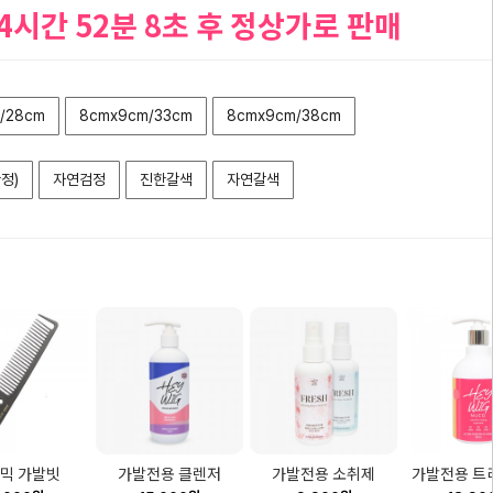
 4시간 52분 8초
후 정상가로 판매
/28cm
8cmx9cm/33cm
8cmx9cm/38cm
정)
자연검정
진한갈색
자연갈색
믹 가발빗
가발전용 클렌저
가발전용 소취제
가발전용 트