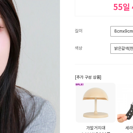
55일
길이
8cmx9cm
색상
밝은갈색(한
[추가 구성 상품]
가발거치대
세라