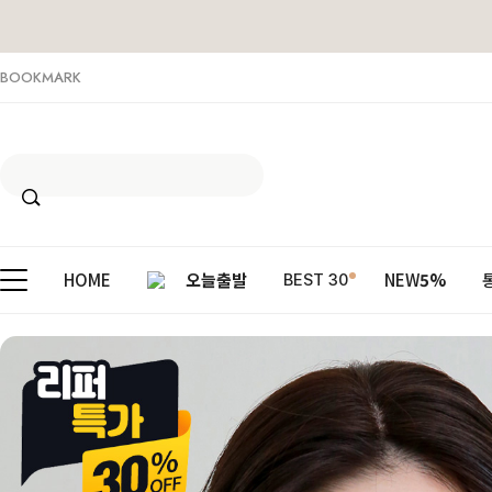
BOOKMARK
HOME
오늘출발
NEW
5%
BEST 30