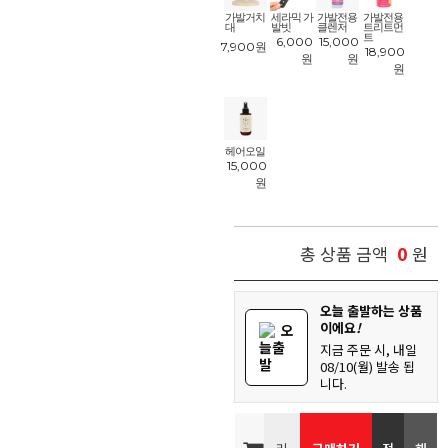
가발거치
세라믹 가
가발전용
가발전용
대
발빗
클렌저
트리트먼
트
6,000
15,000
7,900
원
18,900
원
원
원
헤어오일
15,000
원
0
총 상품 금액
원
오늘 출발하는 상품
이에요
!
오
늘출
지금 주문 시, 내일
발
08/10(월) 발송 됩
니다.