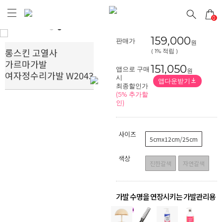
0
Prev
Next
159,000
판매가
원
롱스킨 고열사
( 1% 적립 )
가르마가발
151,050
앱으로 구매
원
여자정수리가발 W2043
시
앱다운받기
최종할인가
(5% 추가할
인)
사이즈
5cmx12cm/25cm
색상
진한갈색
자연갈색
가발 수명을 연장시키는 가발관리용
품
!