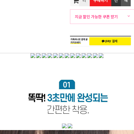
리
구매하기
전
해
뷰
화
외
지금 할인 가능한 쿠폰 받기
주
배
문
송