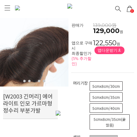
0
139,000원
판매가
129,000
원
122,550
앱으로 구매
원
시
앱다운받기
Prev
Next
최종할인가
(5% 추가할
인)
머리기장
5cmx8cm/30cm
[W2003 긴머리] 에어
5cmx8cm/35cm
라이트 인모 가르마형
5cmx8cm/40cm
정수리 부분가발
5cmx8cm/35cm(숱
많음)
색상