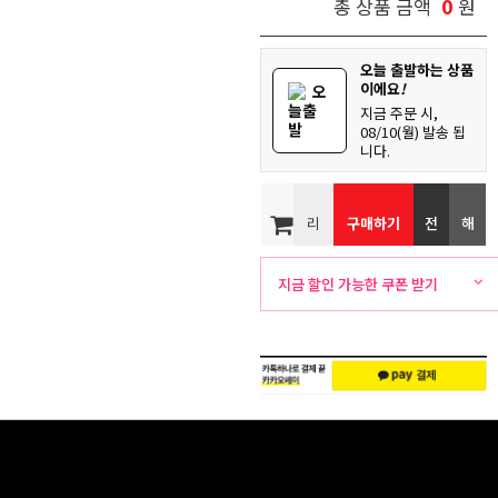
0
총 상품 금액
원
오늘 출발하는 상품
이에요
!
오
늘출
지금 주문 시,
발
08/10(월) 발송 됩
니다.
리
구매하기
전
해
뷰
화
외
지금 할인 가능한 쿠폰 받기
주
배
문
송