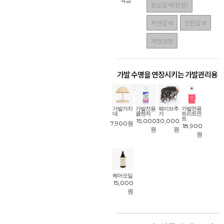
밝은갈색(한정)
자연갈색
진한갈색
자연검정
가발 수명을 연장시키는 가발관리용
품
!
가발거치
가발전용
웨이브추
가발전용
대
클렌저
가
트리트먼
트
15,000
30,000
7,900
원
18,900
원
원
원
헤어오일
15,000
원