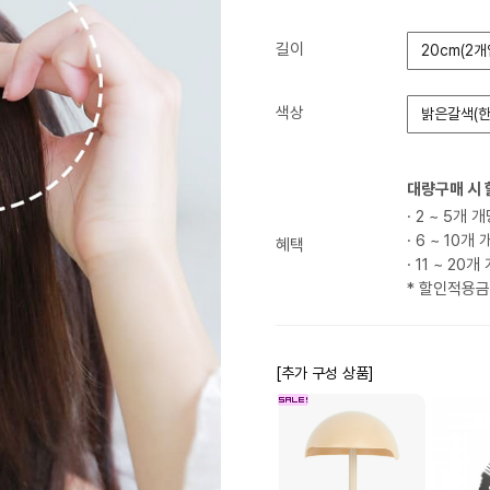
길이
20cm(2개
색상
밝은갈색(한
대량구매 시 
· 2 ~ 5개 
· 6 ~ 10개
혜택
· 11 ~ 20
* 할인적용
[추가 구성 상품]