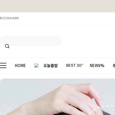
BOOKMARK
HOME
오늘출발
NEW
5%
BEST 30