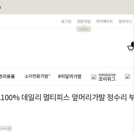
그
로그인
회원가입
마이페이지
장바구니
+3000
아프지않은가발
관리용품
#이달의가발
소아전용가발
조이위그
100% 데일리 멀티피스 앞머리가발 정수리 
800원