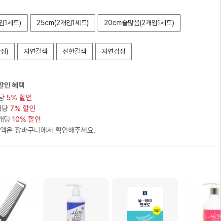
입1세트)
25cm(2개입1세트)
20cm숱많음(2개입1세트)
정)
자연갈색
진한갈색
자연검정
할인 혜택
개당
5% 할인
 개당
7% 할인
개 개당
10% 할인
금액은 장바구니에서 확인해주세요.