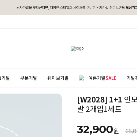
남자가발을 찾으신다면, 다양한 스타일과 사이즈를 구비한 남자가발 전문브랜드
모심위
통가발
부분가발
웨이브가발
여름가발
SALE
가발
[W2028] 1+1
인모
발 2개입1세트
32,900
원
65,