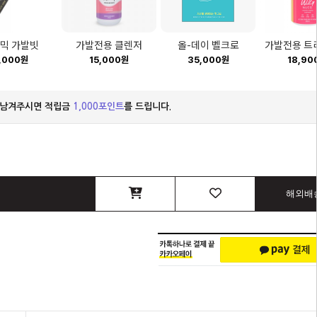
믹 가발빗
가발전용 클렌저
올-데이 벨크로
가발전용 트
,000원
15,000원
35,000원
18,90
 남겨주시면 적립금
1,000포인트
를 드립니다.
해외배