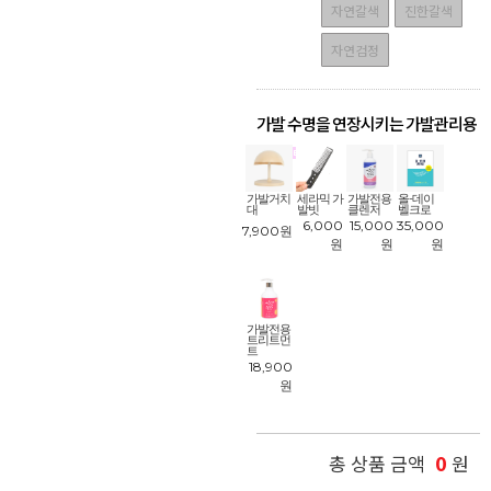
자연갈색
진한갈색
자연검정
가발 수명을 연장시키는 가발관리용
품
!
가발거치
세라믹 가
가발전용
올-데이
대
발빗
클렌저
벨크로
6,000
15,000
35,000
7,900
원
원
원
원
가발전용
트리트먼
트
18,900
원
0
총 상품 금액
원