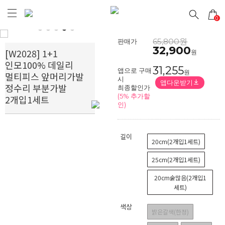
0
Prev
Next
65,800원
판매가
32,900
[W2028] 1+1
원
인모100% 데일리
31,255
앱으로 구매
원
멀티피스 앞머리가발
시
앱다운받기
정수리 부분가발
최종할인가
(5% 추가할
2개입1세트
인)
길이
20cm(2개입1세트)
25cm(2개입1세트)
20cm숱많음(2개입1
세트)
색상
밝은갈색(한정)