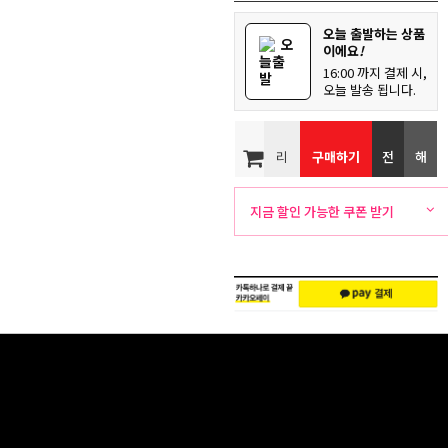
오늘 출발하는 상품
오
이에요
!
늘출
16:00 까지 결제 시,
발
오늘 발송 됩니다.
리
구매하기
전
해
뷰
화
외
지금 할인 가능한 쿠폰 받기
주
배
문
송