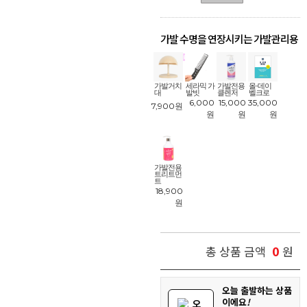
가발 수명을 연장시키는 가발관리용
품
!
가발거치
세라믹 가
가발전용
올-데이
대
발빗
클렌저
벨크로
6,000
15,000
35,000
7,900
원
원
원
원
가발전용
트리트먼
트
18,900
원
0
총 상품 금액
원
오늘 출발하는 상품
이에요
!
오