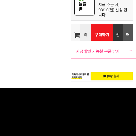
늘출
지금 주문 시,
발
08/10(월) 발송 됩
니다.
리
구매하기
전
해
뷰
화
외
지금 할인 가능한 쿠폰 받기
주
배
문
송