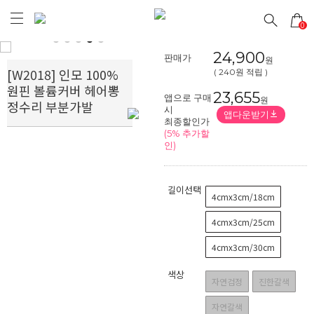
0
Prev
Next
24,900
판매가
원
[W2018] 인모 100%
( 240원 적립 )
원핀 볼륨커버 헤어뽕
23,655
앱으로 구매
원
정수리 부분가발
시
앱다운받기
최종할인가
(5% 추가할
인)
길이선택
4cmx3cm/18cm
4cmx3cm/25cm
4cmx3cm/30cm
색상
자연검정
진한갈색
자연갈색