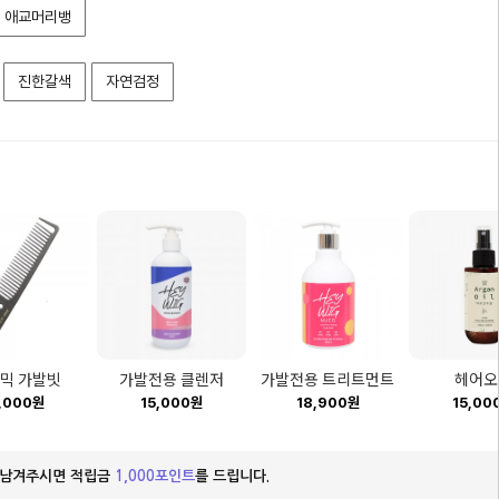
애교머리뱅
진한갈색
자연검정
믹 가발빗
가발전용 클렌저
가발전용 트리트먼트
헤어오
,000원
15,000원
18,900원
15,00
 남겨주시면 적립금
1,000포인트
를 드립니다.