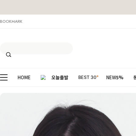
BOOKMARK
HOME
오늘출발
NEW
5%
BEST 30