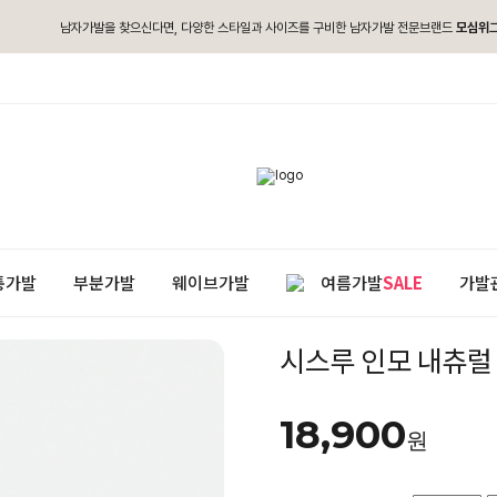
남자가발을 찾으신다면, 다양한 스타일과 사이즈를 구비한 남자가발 전문브랜드
모심위
통가발
부분가발
웨이브가발
여름가발
SALE
가발
시스루 인모 내츄럴 
18,900
원