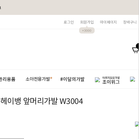
그
로그인
회원가입
마이페이지
장바구니
+3000
아프지않은가발
관리용품
#이달의가발
소아전용가발
조이위그
헤이뱅 앞머리가발 W3004