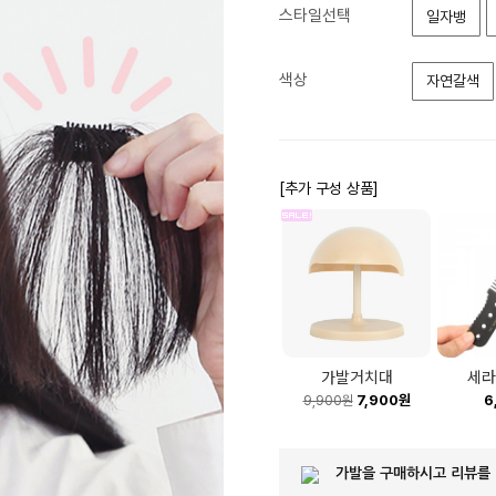
스타일선택
일자뱅
색상
자연갈색
[추가 구성 상품]
가발거치대
세라
7,900원
6
9,900원
가발을 구매하시고 리뷰를