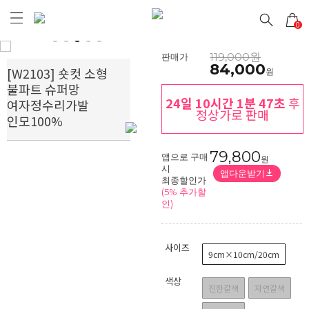
0
Prev
Next
119,000원
판매가
84,000
[W2103] 숏컷 소형
원
불파트 슈퍼망
24일 10시간 1분 47초
후
여자정수리가발
정상가로 판매
인모100%
79,800
앱으로 구매
원
시
앱다운받기
최종할인가
(5% 추가할
인)
사이즈
9cm×10cm/20cm
색상
진한갈색
자연갈색