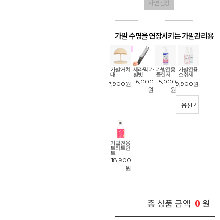
자연검정
가발 수명을 연장시키는 가발관리용
품
!
가발거치
세라믹 가
가발전용
가발전용
대
발빗
클렌저
소취제
6,000
15,000
7,900
원
9,900
원
원
원
가발전용
트리트먼
트
18,900
원
0
총 상품 금액
원