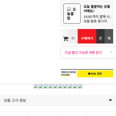
오늘 출발하는 상품
오
이에요
!
늘출
16:00 까지 결제 시,
발
오늘 발송 됩니다.
리
구매하기
전
해
뷰
화
외
지금 할인 가능한 쿠폰 받기
주
배
문
송
상품 고시 정보