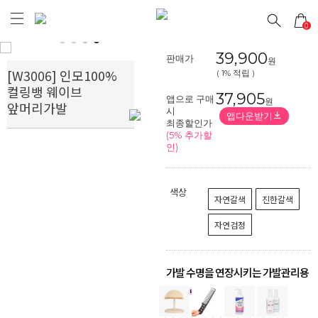
0
Prev
Next
39,900
판매가
원
[W3006] 인모100%
( 1% 적립 )
컬링뱅 웨이브
37,905
앱으로 구매
원
앞머리가발
시
앱다운받기
최종할인가
(5% 추가할
인)
색상
자연갈색
진한갈색
자연검정
가발 수명을 연장시키는 가발관리용
품
!