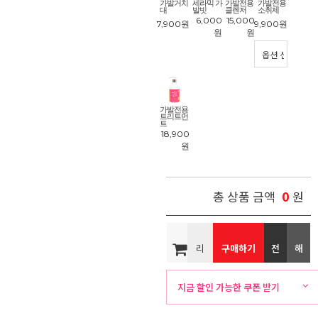
가발거치
세라믹 가
가발전용
가발전용
대
발빗
클렌저
소취제
6,000
15,000
7,900
원
9,900
원
원
원
가발전용
트리트먼
트
18,900
원
0
총 상품 금액
원
리
구매하기
전
해
뷰
화
외
지금 할인 가능한 쿠폰 받기