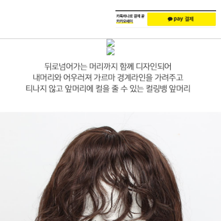
주
배
문
송