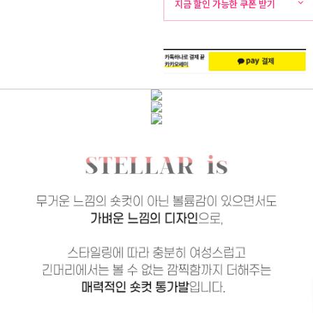
뷰
화
외
지금 할인 가능한 쿠폰 받기
주
배
문
송