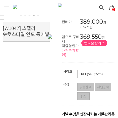
0
Prev
Next
389,000
판매가
원
[W1047] 스텔라
( 1% 적립 )
숏컷스타일 인모 통가발
369,550
앱으로 구매
원
시
앱다운받기
최종할인가
(5% 추가할
인)
사이즈
FREE(54~57cm)
색상
밝은갈색
자연갈색
검정
가발 수명을 연장시키는 가발관리용