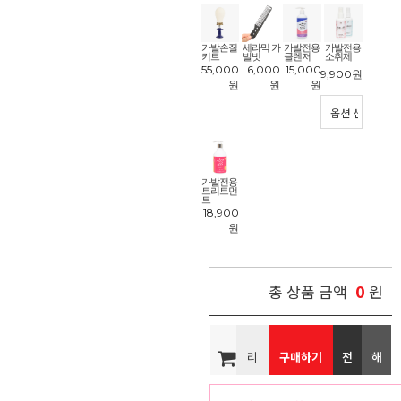
품
!
가발손질
세라믹 가
가발전용
가발전용
키트
발빗
클렌저
소취제
55,000
6,000
15,000
9,900
원
원
원
원
가발전용
트리트먼
트
18,900
원
0
총 상품 금액
원
리
구매하기
전
해