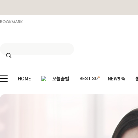
BOOKMARK
HOME
오늘출발
NEW
5%
BEST 30