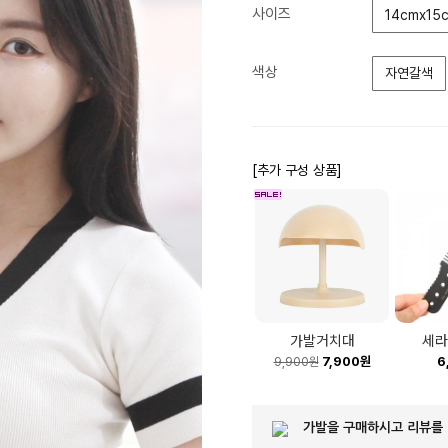
사이즈
14cmx15c
색상
자연갈색
[추가 구성 상품]
가발거치대
세라
7,900원
6
9,900원
가발을 구매하시고 리뷰를