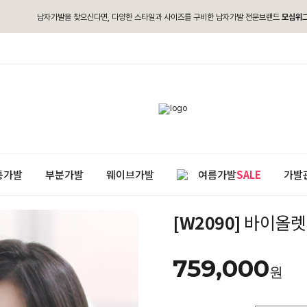
남자가발을 찾으신다면, 다양한 스타일과 사이즈를 구비한 남자가발 전문브랜드
모심위
통가발
부분가발
웨이브가발
여름가발
SALE
가발
[W2090]
바이올렛
759,000
원