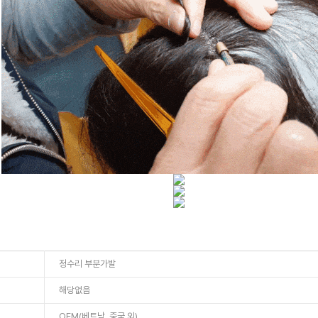
정수리 부분가발
해당없음
OEM(베트남, 중국 외)