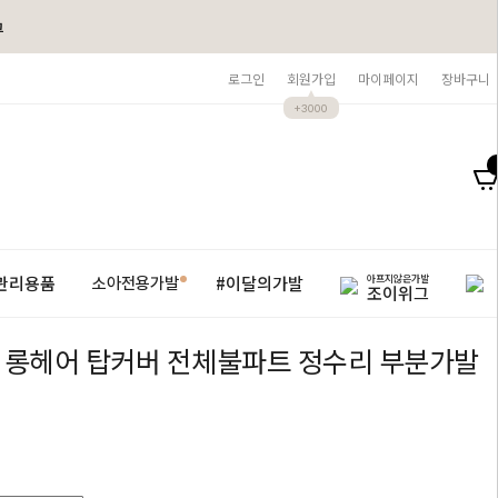
그
로그인
회원가입
마이페이지
장바구니
+3000
아프지않은가발
관리용품
#이달의가발
소아전용가발
조이위그
 롱헤어 탑커버 전체불파트 정수리 부분가발