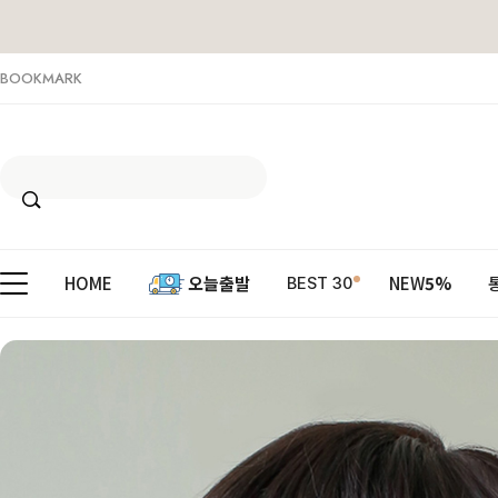
BOOKMARK
HOME
오늘출발
NEW
5%
BEST 30