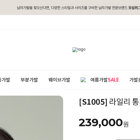
남자가발을 찾으신다면, 다양한 스타일과 사이즈를 구비한 남자가발 전문브랜드
모심위
통가발
부분가발
웨이브가발
여름가발
SALE
가발
[S1005]
라일리 통
239,000
원