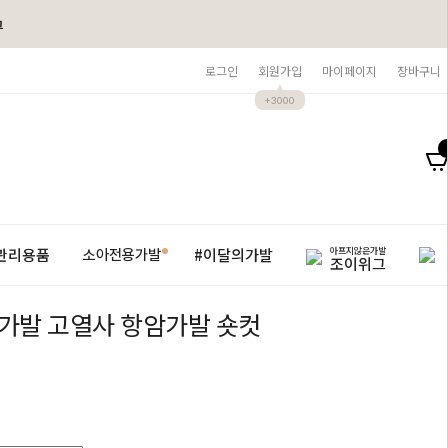
그
로그인
회원가입
마이페이지
장바구니
+3000
아프지않은가발
관리용품
#이달의가발
소아전용가발
조이위그
가발 고열사 항암가발 숏컷