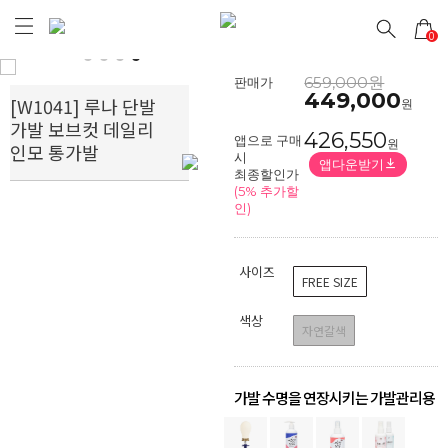
0
Prev
Next
659,000원
판매가
449,000
[W1041] 루나 단발
원
가발 보브컷 데일리
426,550
앱으로 구매
원
인모 통가발
시
앱다운받기
최종할인가
(5% 추가할
인)
사이즈
FREE SIZE
색상
자연갈색
가발 수명을 연장시키는 가발관리용
품
!