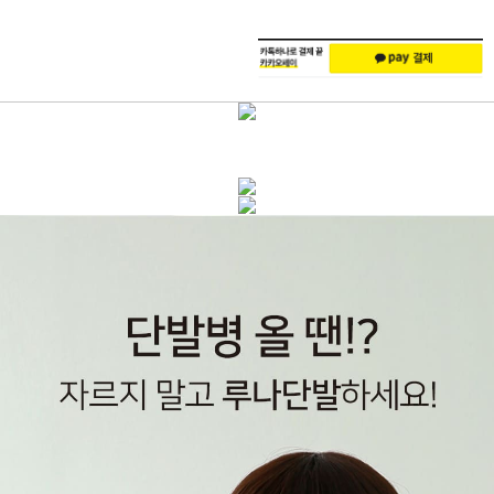
주
배
문
송