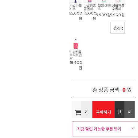
가발손질
가발전용
컬링 에센
가발전용
키트
클렌저
스
소취제
55,000
15,000
9,900
원
9,900
원
원
원
가발전용
트리트먼
트
18,900
원
0
총 상품 금액
원
리
구매하기
전
해
뷰
화
외
지금 할인 가능한 쿠폰 받기