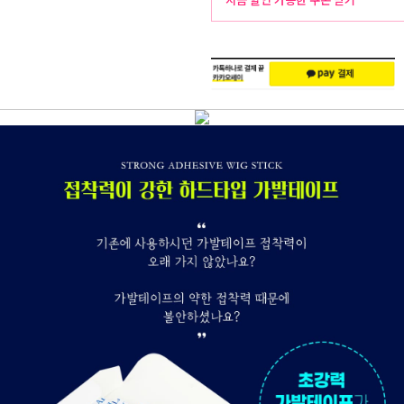
주
배
문
송