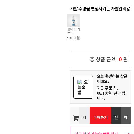
가발 수명을 연장시키는 가발관리용
품
!
올데이 리
무버
7,900
원
0
총 상품 금액
원
오늘 출발하는 상품
이에요
!
오
늘출
지금 주문 시,
발
08/10(월) 발송 됩
니다.
리
구매하기
전
해
뷰
화
외
지금 할인 가능한 쿠폰 받기