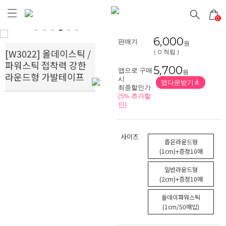
0
Prev
Next
6,000
판매가
원
[W3022] 올데이스틱 /
( 0 적립 )
파워스틱 접착력 강한
5,700
앱으로 구매
원
라운드형 가발테이프
시
앱다운받기
최종할인가
(5% 추가할
인)
사이즈
좁은라운드형
(1cm)+증정10매
일반라운드형
(2cm)+증정10매
올데이파워스틱
(1cm/50매입)