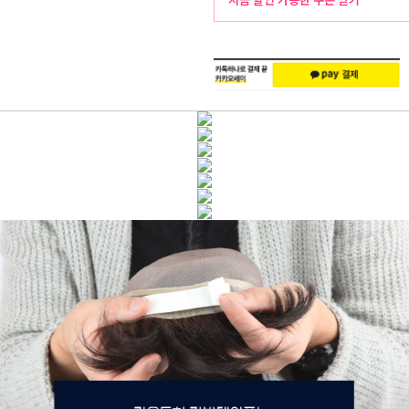
주
배
문
송