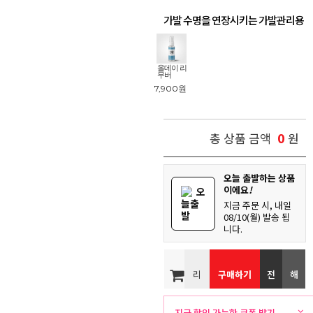
가발 수명을 연장시키는 가발관리용
품
!
올데이 리
무버
7,900
원
0
총 상품 금액
원
오늘 출발하는 상품
이에요
!
오
늘출
지금 주문 시, 내일
발
08/10(월) 발송 됩
니다.
리
구매하기
전
해
뷰
화
외
지금 할인 가능한 쿠폰 받기