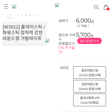
0
Prev
Next
6,000
판매가
원
[W3022] 올데이스틱 /
( 0 적립 )
파워스틱 접착력 강한
5,700
앱으로 구매
원
라운드형 가발테이프
시
앱다운받기
최종할인가
(5% 추가할
인)
사이즈
좁은라운드형
(1cm)+증정10매
일반라운드형
(2cm)+증정10매
올데이파워스틱
(1cm/50매입)